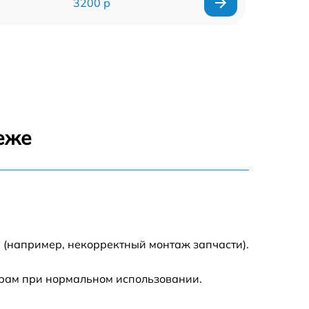
3200 р
2900 р
2700 р
4800 р
неже
4500 р
3800 р
 (например, некорректный монтаж запчасти).
трам при нормальном использовании.