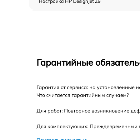
Настройка HP DesignJet Z9
Прошивка (Обновление ПО) HP DesignJet Z
Замена ремня HP DesignJet Z9
Замена печатной головки HP DesignJet Z9
Гарантийные обязатель
Замена каретки HP DesignJet Z9
Гарантия от сервиса: на установленные н
Замена трубок HP DesignJet Z9
Что считается гарантийным случаем?
Для работ: Повторное возникновение деф
Для комплектующих: Преждевременный вы