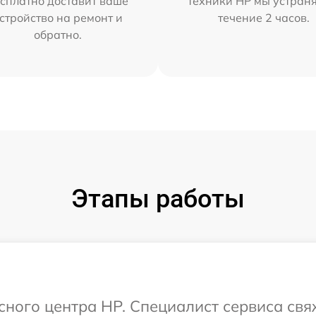
сплатно доставит ваше
техники HP мы устран
стройство на ремонт и
течение 2 часов.
обратно.
Этапы работы
исного центра HP. Специалист сервиса свя