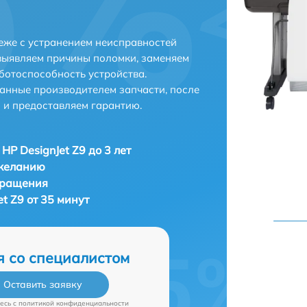
неже с устранением неисправностей
выявляем причины поломки, заменяем
ботоспособность устройства.
анные производителем запчасти, после
 и предоставляем гарантию.
HP DesignJet Z9 до 3 лет
 желанию
бращения
et Z9 от 35 минут
я со специалистом
Оставить заявку
есь c
политикой конфиденциальности