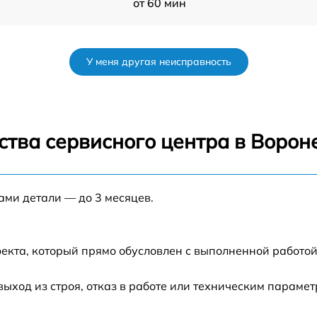
от 60 мин
9
от 60 мин
У меня другая неисправность
от 60 мин
от 60 мин
ства сервисного центра в Воро
от 60 мин
ами детали — до 3 месяцев.
от 60 мин
екта, который прямо обусловлен с выполненной работой
ход из строя, отказ в работе или техническим параме