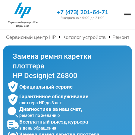
+7 (473) 201-64-71
Ежедневно с 9:00 до 21:00
Сервисный центр HP
в
Воронеже
Сервисный центр HP
Каталог устройств
Ремонт П
Замена ремня каретки
плоттера
HP Designjet Z6800
Официальный сервис
Гарантийное обслуживание
плоттера HP до 3 лет
Диагностика за наш счет,
ремонт по желанию
Бесплатный выезд курьера
в день обращения
Замена ремня каретки плоттера