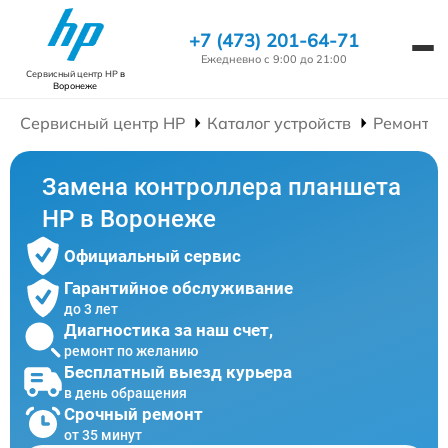
+7 (473) 201-64-71
Ежедневно с 9:00 до 21:00
Сервисный центр HP
в
Воронеже
Сервисный центр HP
Каталог устройств
Ремонт П
Замена контроллера планшета
HP в Воронеже
Официальный сервис
Гарантийное обслуживание
до 3 лет
Диагностика за наш счет,
ремонт по желанию
Бесплатный выезд курьера
в день обращения
Срочный ремонт
от 35 минут