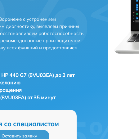
Воронеже с устранением
м диагностику, выявляем причины
восстанавливаем работоспособность
и рекомендованные производителем
рку всех функций и предоставляем
 HP 440 G7 (8VU03EA) до 3 лет
 желанию
бращения
(8VU03EA) от 35 минут
я со специалистом
Оставить заявку