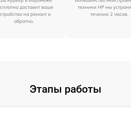
аш курьер в Воронеже
Большинство неисправн
сплатно доставит ваше
техники HP мы устран
стройство на ремонт и
течение 2 часов.
обратно.
Этапы работы