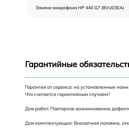
Замена микрофона HP 440 G7 (8VU03EA)
Замена оперативной памяти HP 440 G7
(8VU03EA)
Замена процессора HP 440 G7 (8VU03EA)
Замена системы охлаждения HP 440 G7
(8VU03EA)
Гарантийные обязательст
Замена экрана HP 440 G7 (8VU03EA)
Замена шлейфа матрицы HP 440 G7
Гарантия от сервиса: на установленные нами
(8VU03EA)
Что считается гарантийным случаем?
Замена разъёмов (HDMI, DVI, Дисплей
порта) HP 440 G7 (8VU03EA)
Для работ: Повторное возникновение дефект
Замена северного моста HP 440 G7
Для комплектующих: Внезапная поломка, отк
(8VU03EA)