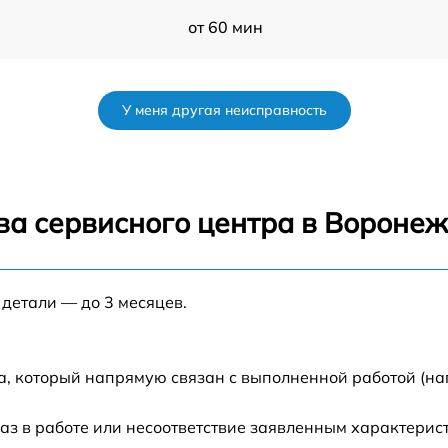
от 60 мин
от 50 мин
У меня другая неисправность
от 120 мин
от 70 мин
ва сервисного центра в Вороне
от 80 мин
 детали — до 3 месяцев.
от 60 мин
от 60 мин
а, который напрямую связан с выполненной работой (на
от 80 мин
аз в работе или несоответствие заявленным характери