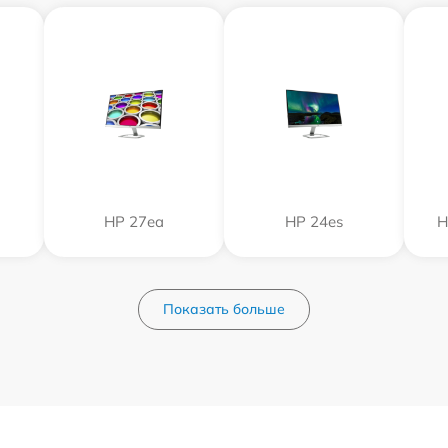
HP 27ea
HP 24es
H
Показать больше