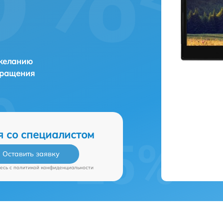
 желанию
бращения
я со специалистом
Оставить заявку
есь c
политикой конфиденциальности