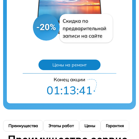
Скидка по
-20%
предварительной
записи на сайте
Цены на ремонт
Конец акции
01:13:40
Преимущества
Этапы работ
Цены
Гарантия
М