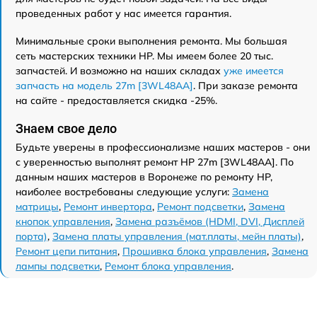
проведенных работ у нас имеется гарантия.
Минимальные сроки выполнения ремонта. Мы большая
сеть мастерских техники HP. Мы имеем более 20 тыс.
запчастей. И возможно на наших складах
уже имеется
запчасть на модель 27m [3WL48AA]
. При заказе ремонта
на сайте - предоставляется скидка -25%.
Знаем свое дело
Будьте уверены в профессионализме наших мастеров - они
с уверенностью выполнят ремонт HP 27m [3WL48AA]. По
данным наших мастеров в Воронеже по ремонту HP,
наиболее востребованы следующие услуги:
Замена
матрицы
,
Ремонт инвертора
,
Ремонт подсветки
,
Замена
кнопок управления
,
Замена разъёмов (HDMI, DVI, Дисплей
порта)
,
Замена платы управления (мат.платы, мейн платы)
,
Ремонт цепи питания
,
Прошивка блока управления
,
Замена
лампы подсветки
,
Ремонт блока управления
.