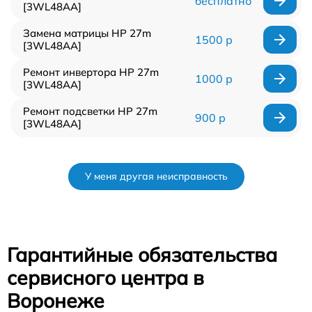
бесплатно
[3WL48AA]
Замена матрицы HP 27m
1500 р
[3WL48AA]
Ремонт инвертора HP 27m
1000 р
[3WL48AA]
Ремонт подсветки HP 27m
900 р
[3WL48AA]
У меня другая неисправность
Гарантийные обязательства
сервисного центра в
Воронеже