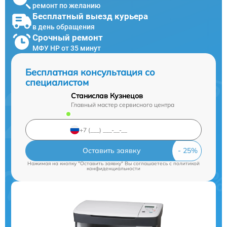
ремонт по желанию
Бесплатный выезд курьера
в день обращения
Срочный ремонт
МФУ HP от 35 минут
Бесплатная консультация со
специалистом
Станислав Кузнецов
Главный мастер сервисного центра
Оставить заявку
Нажимая на кнопку "Оставить заявку" Вы соглашаетесь c
политикой
конфиденциальности